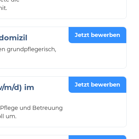
it.
Jetzt bewerben
domizil
en grundpflegerisch,
Jetzt bewerben
/m/d) im
 Pflege und Betreuung
ll um.