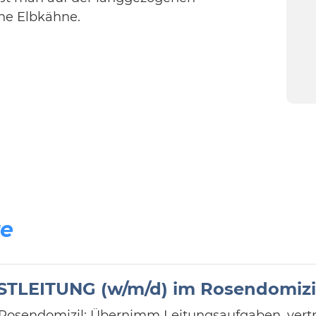
ne Elbkähne.
te
TLEITUNG (w/m/d) im Rosendomizi
m Rosendomizil: Übernimm Leitungsaufgaben, vertr