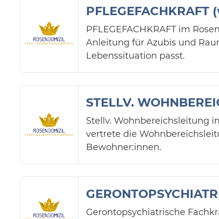
PFLEGEFACHKRAFT (w
PFLEGEFACHKRAFT im Rosendom
Anleitung für Azubis und Raum
Lebenssituation passt.
STELLV. WOHNBEREIC
Stellv. Wohnbereichsleitung
vertrete die Wohnbereichslei
Bewohner:innen.
GERONTOPSYCHIATRIS
Gerontopsychiatrische Fachk