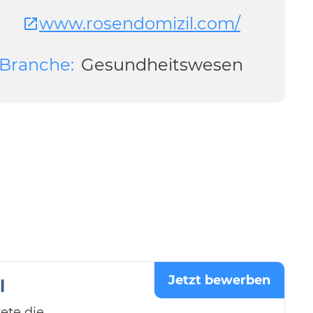
www.rosendomizil.com/
Branche:
Gesundheitswesen
Jetzt bewerben
l
ete die