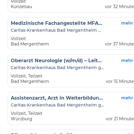
Vollzeit
Künzelsau
vor 32 Minut
Medizinische Fachangestellte MFA Arbeitsmedizin (w/m/d)
mehr
Caritas-Krankenhaus Bad Mergentheim gGmbH
Vollzeit
Bad Mergentheim
vor 37 Minut
Oberarzt Neurologie (w/m/d) – Leitung der regionalen Stroke Unit (DSG-zertifiziert)
mehr
Caritas-Krankenhaus Bad Mergentheim gGmbH
Vollzeit, Teilzeit
Bad Mergentheim
vor 15 Minut
Assistenzarzt, Arzt in Weiterbildung Anästhesie und Intensivmedizin (w/m/d)
mehr
Caritas-Krankenhaus Bad Mergentheim gGmbH
Vollzeit, Teilzeit
Würzburg
vor 21 Minut