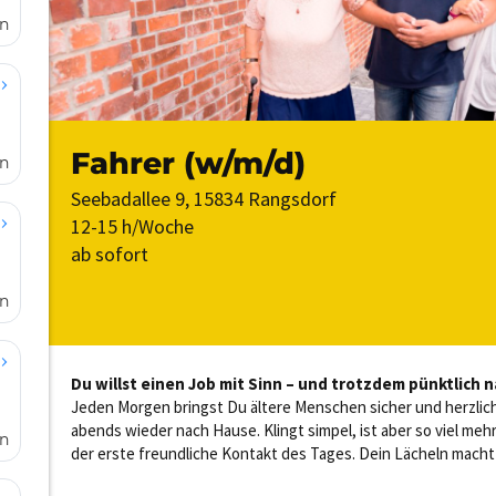
en
en
en
en
66