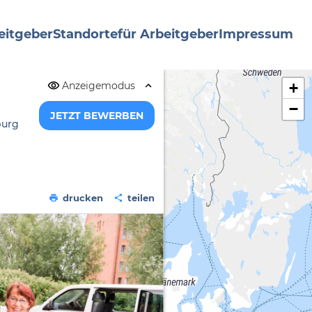
eitgeber
Standorte
für Arbeitgeber
Impressum
Anzeigemodus
+
−
JETZT BEWERBEN
burg
drucken
teilen