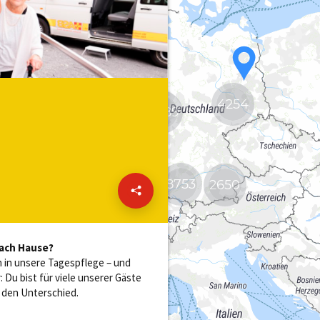
4254
2
19589
8753
2650