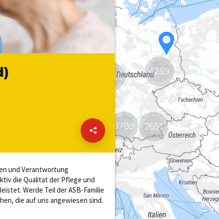
4259
2
19636
8789
2651