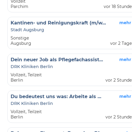
Vollzeit
Parchim
vor 18 Stund
Kantinen- und Reinigungskraft (m/w/d) befristet als Krankheitsvertretung
mehr
Stadt Augsburg
Sonstige
Augsburg
vor 2 Tag
Dein neuer Job als Pflegefachassistent*Pflegefachassistentin im Kunstkrankenhaus
mehr
DRK Kliniken Berlin
Vollzeit, Teilzeit
Berlin
vor 2 Stund
Du bedeutest uns was: Arbeite als Pflegefachkraft / Pflegefachfrau*mann in den DRK Kliniken Berlin Köpenick
mehr
DRK Kliniken Berlin
Vollzeit, Teilzeit
Berlin
vor 2 Stund