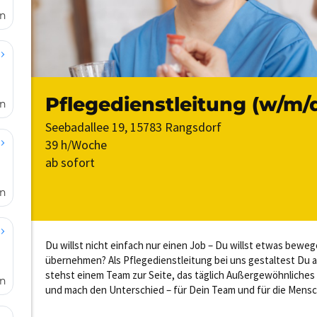
en
en
en
en
64