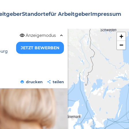
eitgeber
Standorte
für Arbeitgeber
Impressum
Anzeigemodus
+
−
JETZT BEWERBEN
burg
drucken
teilen