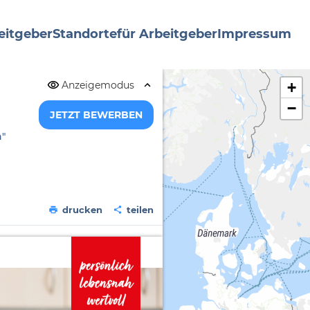
eitgeber
Standorte
für Arbeitgeber
Impressum
Anzeigemodus
+
−
JETZT BEWERBEN
h"
drucken
teilen