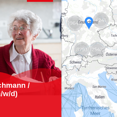
4241
2
19640
8793
2542
64