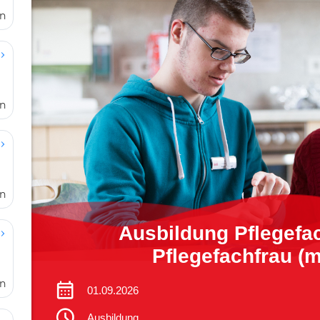
en
en
en
en