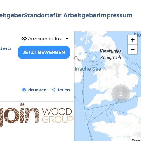
eitgeber
Standorte
für Arbeitgeber
Impressum
Anzeigemodus
+
−
dera
JETZT BEWERBEN
drucken
teilen
2