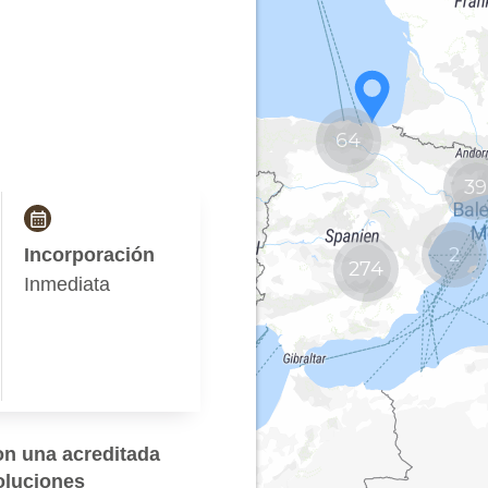
64
39
2
274