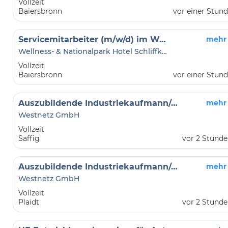
Vollzeit
Baiersbronn
vor einer Stun
Servicemitarbeiter (m/w/d) im Wellnesshotel
mehr
Wellness- & Nationalpark Hotel Schliffkopf
Vollzeit
Baiersbronn
vor einer Stun
Auszubildende Industriekaufmann/-frau (m/w/d) (2027)
mehr
Westnetz GmbH
Vollzeit
Saffig
vor 2 Stund
Auszubildende Industriekaufmann/-frau (m/w/d) (2027)
mehr
Westnetz GmbH
Vollzeit
Plaidt
vor 2 Stund