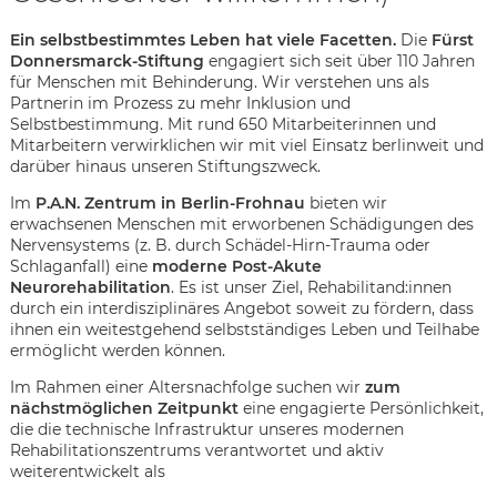
Ein selbstbestimmtes Leben hat viele Facetten.
Die
Fürst
Donnersmarck-Stiftung
engagiert sich seit über 110 Jahren
für Menschen mit Behinderung. Wir verstehen uns als
Partnerin im Prozess zu mehr Inklusion und
Selbstbestimmung. Mit rund 650 Mitarbeiterinnen und
Mitarbeitern verwirklichen wir mit viel Einsatz berlinweit und
darüber hinaus unseren Stiftungszweck.
Im
P.A.N. Zentrum in Berlin-Frohnau
bieten wir
erwachsenen Menschen mit erworbenen Schädigungen des
Nervensystems (z. B. durch Schädel-Hirn-Trauma oder
Schlaganfall) eine
moderne Post-Akute
Neurorehabilitation
. Es ist unser Ziel, Rehabilitand:innen
durch ein interdisziplinäres Angebot soweit zu fördern, dass
ihnen ein weitestgehend selbstständiges Leben und Teilhabe
ermöglicht werden können.
Im Rahmen einer Altersnachfolge suchen wir
zum
nächstmöglichen Zeitpunkt
eine engagierte Persönlichkeit,
die die technische Infrastruktur unseres modernen
Karte anzeigen
Rehabilitationszentrums verantwortet und aktiv
weiterentwickelt als