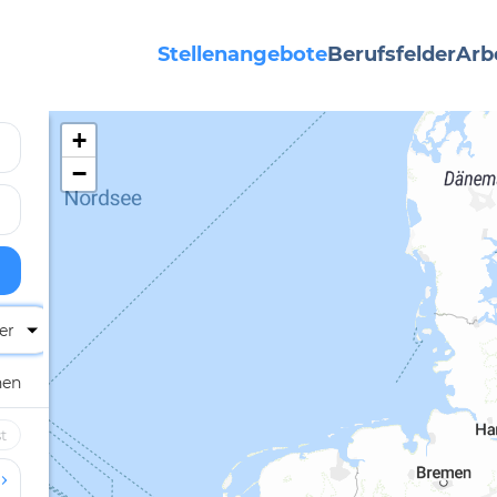
Stellenangebote
Berufsfelder
Arb
+
−
er
hen