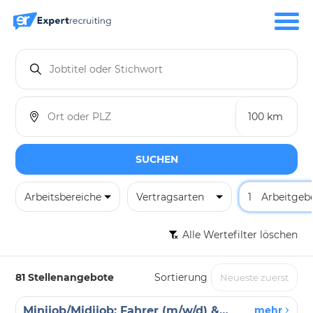
SUCHEN
Arbeitsbereiche
Vertragsarten
1
Arbeitgeb
Alle Wertefilter löschen
81 Stellenangebote
Sortierung
Minijob/Midijob: Fahrer (m/w/d) & Begleitperson in Wetzlar und Umgebung
mehr