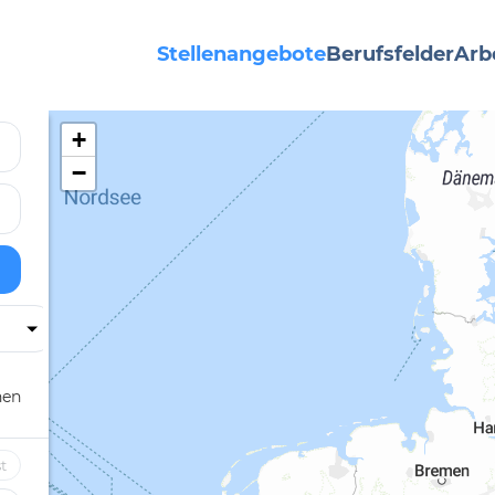
Stellenangebote
Berufsfelder
Arb
+
−
hen