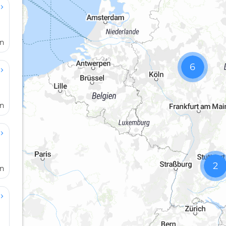
en
6
en
2
en