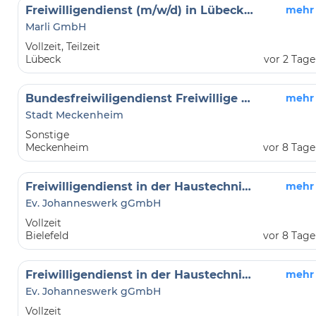
Freiwilligendienst (m/w/d) in Lübeck (FSJ/BFD)
mehr
Marli GmbH
Vollzeit, Teilzeit
Lübeck
vor 2 Tag
Bundesfreiwiligendienst Freiwillige Feuerwehr (m/w/d)
mehr
Stadt Meckenheim
Sonstige
Meckenheim
vor 8 Tag
Freiwilligendienst in der Haustechnik (FSJ/BFD) im Philipp-Melanchthon-Zentrum in Bad Driburg
mehr
Ev. Johanneswerk gGmbH
Vollzeit
Bielefeld
vor 8 Tag
Freiwilligendienst in der Haustechnik (FSJ/BFD) im Philipp-Melanchthon-Zentrum in Bad Driburg
mehr
Ev. Johanneswerk gGmbH
Vollzeit