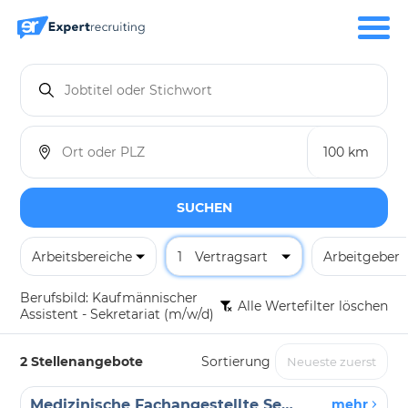
SUCHEN
Arbeitsbereiche
1
Vertragsart
Arbeitgeber
Berufsbild:
Kaufmännischer
Alle Wertefilter löschen
Assistent - Sekretariat (m/w/d)
2 Stellenangebote
Sortierung
Medizinische Fachangestellte Sekretariat Onkologie (w/m/d)
mehr