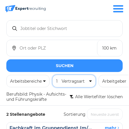
SUCHEN
Arbeitsbereiche
1
Vertragsart
Arbeitgeber
Berufsbild:
Physik - Aufsichts-
Alle Wertefilter löschen
und Führungskräfte
2 Stellenangebote
Sortierung
Fachkraft im Gruppendienst (m/w/d) Wohnhaus Bad Berleburg
mehr