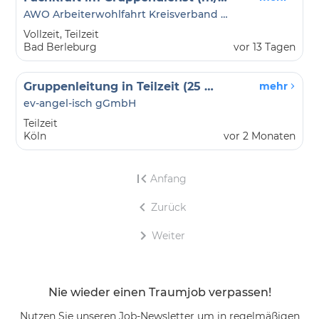
AWO Arbeiterwohlfahrt Kreisverband Siegen-Wittgenstein/Olpe
Vollzeit, Teilzeit
Bad Berleburg
vor 13 Tagen
Gruppenleitung in Teilzeit (25 Std.) für die OGS In der Auen in Bergisch Gladbach Refrath
mehr
ev-angel-isch gGmbH
Teilzeit
Köln
vor 2 Monaten
Anfang
Zurück
Weiter
Nie wieder einen Traumjob verpassen!
Nutzen Sie unseren Job-Newsletter um in regelmäßigen