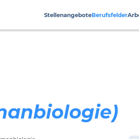
Stellenangebote
Berufsfelder
Arb
manbiologie)