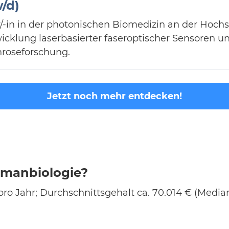
/d)
er/-in in der photonischen Biomedizin an der Hoc
cklung laserbasierter faseroptischer Sensoren u
hroseforschung.
Jetzt noch mehr entdecken!
Humanbiologie?
ro Jahr; Durchschnittsgehalt ca. 70.014 € (Median