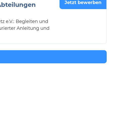
Jetzt bewerben
 Abteilungen
z e.V.: Begleiten und
urierter Anleitung und