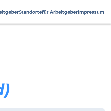
eitgeber
Standorte
für Arbeitgeber
Impressum
d)