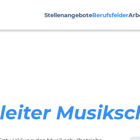
Stellenangebote
Berufsfelder
Arb
leiter Musiksc