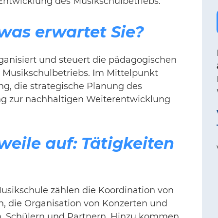
 Entwicklung des Musikschulbetriebs.
 was erwartet Sie?
ganisiert und steuert die pädagogischen
 Musikschulbetriebs. Im Mittelpunkt
ng, die strategische Planung des
ng zur nachhaltigen Weiterentwicklung
eile auf: Tätigkeiten
Musikschule zählen die Koordination von
n, die Organisation von Konzerten und
n, Schülern und Partnern. Hinzu kommen