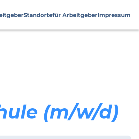
eitgeber
Standorte
für Arbeitgeber
Impressum
hule (m/w/d)