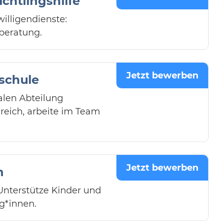
chtlingshilfe
willigendienste:
sberatung.
Jetzt bewerben
zschule
alen Abteilung
reich, arbeite im Team
Jetzt bewerben
n
Unterstütze Kinder und
g*innen.