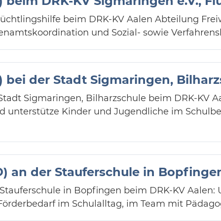
J) beim DRK-KV Sigmaringen e.V., Flü
 Flüchtlingshilfe beim DRK-KV Aalen Abteilung Frei
renamtskoordination und Sozial- sowie Verfahren
J) bei der Stadt Sigmaringen, Bilhar
er Stadt Sigmaringen, Bilharzschule beim DRK-KV A
und unterstütze Kinder und Jugendliche im Schulbe
D) an der Stauferschule in Bopfinge
r Stauferschule in Bopfingen beim DRK-KV Aalen: 
Förderbedarf im Schulalltag, im Team mit Pädago