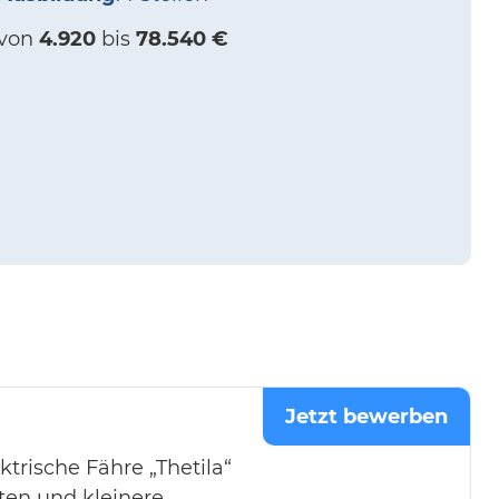
von
4.920
bis
78.540 €
Jetzt bewerben
ktrische Fähre „Thetila“
ten und kleinere