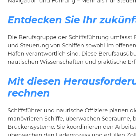
Navigation und Führung – Mehr als nur Steuer
Entdecken Sie Ihr zukünft
Die Berufsgruppe der Schiffsführung umfasst Fa
und Steuerung von Schiffen sowohl im offene
Häfen verantwortlich sind. Diese Berufsausüb
nautischen Wissenschaften und praktische Er
Mit diesen Herausforder
rechnen
Schiffsführer und nautische Offiziere planen di
manövrieren Schiffe, überwachen Seeräume, 
Brückensysteme. Sie koordinieren den Arbeits
überwachen den Ladeprozess und erfüllen Zol