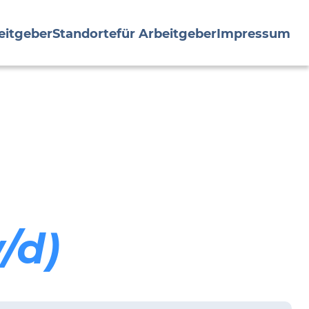
eitgeber
Standorte
für Arbeitgeber
Impressum
/d)