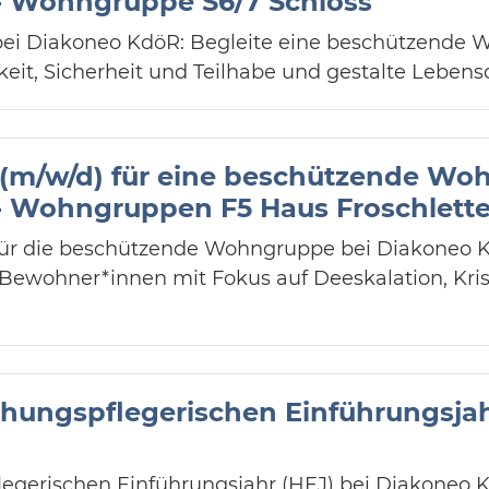
 Wohngruppe S6/7 Schloss
 bei Diakoneo KdöR: Begleite eine beschützende 
keit, Sicherheit und Teilhabe und gestalte Lebensq
 (m/w/d) für eine beschützende Wo
 Wohngruppen F5 Haus Froschlett
für die beschützende Wohngruppe bei Diakoneo Kd
Bewohner*innen mit Fokus auf Deeskalation, Kri
ehungspflegerischen Einführungsjah
egerischen Einführungsjahr (HEJ) bei Diakoneo K