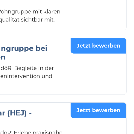
Wohngruppe mit klaren
ualität sichtbar mit.
Jetzt bewerben
hngruppe bei
en
öR: Begleite in der
senintervention und
Jetzt bewerben
r (HEJ) -
döR: Erlebe praxisnahe