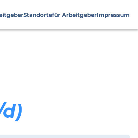
eitgeber
Standorte
für Arbeitgeber
Impressum
/d)