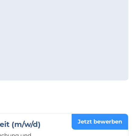
Jetzt bewerben
eit (m/w/d)
Buchung und