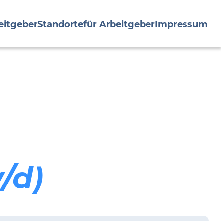
eitgeber
Standorte
für Arbeitgeber
Impressum
/d)